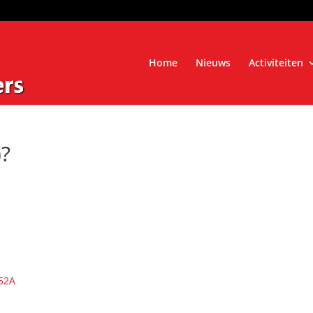
Home
Nieuws
Activiteiten
)?
52A