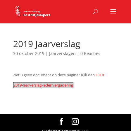
2019 Jaarverslag
30 oktober 2019
|
Jaarverslagen
|
0 Reacties
Ziet u geen document op deze pagina? Klik dan
HIER
2019-Jaarverslag-ledenvergadering